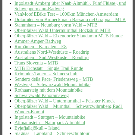
Ingolstadt-Amberg über Naab-Altmühl-, Fünf-Flüsse-, und
Schweppermann-Radweg
VanMoof EBike Test – 1000km München-Amsterdam
Dolomiten von Bruneck nach Bassano del Grappa – MTB
Stammham – Neunburg vorm Wald – MTB
Oberpfälzer Wald-Untermurnthal-Bockskirn-MTB
Oberpfälzer Wald – Eixendorfer Staudamm MTB Runde
Ammer-Amper-Radweg
Rumänien – Karpaten – E8
Australiens Nord-Westküste – Roadtrip
Australien – Süd-Westküste – Roadtrip
Trans Slovenia – MTB
MTB Eichstätt – Single Trail Runde
Krimmler-Tauern – Schneeschuh
Sentiero della Pace- Friedensweg – MTB
Westweg – Schwarzwald Mountainbike
Rothaarsteig mit dem Mountainbike
Schwarzwald Panoramaweg
Oberpfälzer Wald – Untermurnthal – Felsiger Knock
Oberpfälzer Wald – Murnthal – Schwarzwihrnberg Radl-
Wander-Kombi
Ingolstadt – Stuttgart – Mountainbike
Altmannstein – Naturpark Altmühltal
Eyjafjallajökull – Island
Slagnäs – Lappland – Schneeschuhtour