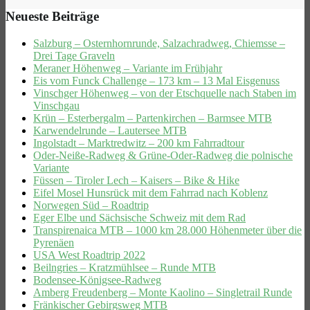
Neueste Beiträge
Salzburg – Osternhornrunde, Salzachradweg, Chiemsse –
Drei Tage Graveln
Meraner Höhenweg – Variante im Frühjahr
Eis vom Funck Challenge – 173 km – 13 Mal Eisgenuss
Vinschger Höhenweg – von der Etschquelle nach Staben im
Vinschgau
Krün – Esterbergalm – Partenkirchen – Barmsee MTB
Karwendelrunde – Lautersee MTB
Ingolstadt – Marktredwitz – 200 km Fahrradtour
Oder-Neiße-Radweg & Grüne-Oder-Radweg die polnische
Variante
Füssen – Tiroler Lech – Kaisers – Bike & Hike
Eifel Mosel Hunsrück mit dem Fahrrad nach Koblenz
Norwegen Süd – Roadtrip
Eger Elbe und Sächsische Schweiz mit dem Rad
Transpirenaica MTB – 1000 km 28.000 Höhenmeter über die
Pyrenäen
USA West Roadtrip 2022
Beilngries – Kratzmühlsee – Runde MTB
Bodensee-Königsee-Radweg
Amberg Freudenberg – Monte Kaolino – Singletrail Runde
Fränkischer Gebirgsweg MTB